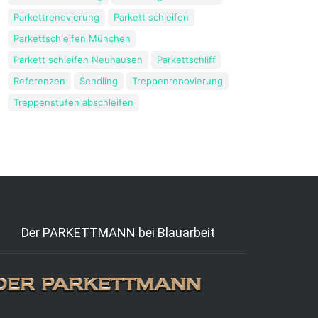
Parkettrenovierung
Parkett schleifen
Parkettschleifen München
Parkett schleifen Neuhausen
Parkettschliff
Referenzen
Sendling
Treppenrenovierung
Treppenstufen abschleifen
Der PARKETTMANN bei Blauarbeit