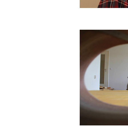
rkettschliff
in und um München
eben dem Schleifen von Parkett auch
böden,
Entfernung
von
Teppichboden
r
und das
Abspachteln
von
Böden
.
 Thema
Stufenschliff
und
Reparatur
von
nat
und dem
Anbringen
von
Fußleisten
an.