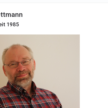
ettmann
eit 1985