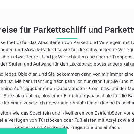
eise für Parkettschliff und Parket
se (netto) für das Abschleifen von Parkett und Versiegeln mit
fsboden und Mosaik-Parkett sowie für die schwimmende Verlegu
nflächen etwas teurer. Und ja: Wir schleifen auch gerne Treppe
 der Stufen und Aufwand für den Lackabtrag etwas anders kalku
d jedes Objekt an und Sie bekommen dann von mir immer einen 
 ist. Meiner Erfahrung nach kann ich nur dann für Sie (und mic
eine Auftraggeber einen Quadratmeter-Preis, bzw. bei der Mo
ür Spezialaufgaben, plus einer Einrichtungspauschale für die B
e kommen zusätzlich notwendige Anfahrten als kleine Pauschale
iten wie das Spachteln und Nivellieren von Estrichböden vor 
elle Verfugen von Türstöcken oder Fußleisten mit Acryl sowi
Zimmern und Randprofile. Fragen Sie uns einfach.