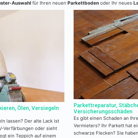
ster-Auswahl
für Ihren neuen
Parkettboden
oder Ihr neues
L
Parkettreparatur, Stäbc
kieren, Ölen, Versiegeln
Versicherungsschäden
Es gibt einen Schaden an Ihr
ln lassen? Der alte Lack ist
Vermieters? Ihr Parkett hat
UV-Verfärbungen oder sieht
schwarze Flecken? Sie haben
egt ein Teppich auf einem