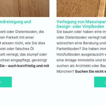
undreinigung und
Verlegung von Massivpark
Design- oder Vinylboden
kett oder Dielenboden, die
Sie bauen oder haben eine I
en Parkett mit einer
oder Dielenboden verlegt hab
 wissen nicht, wie Sie dies
wünschen eine Beratung und 
viel oder falsches Öl
Parkettboden? Sie haben im
ett verlegt, das stumpf oder
Holzfußboden ausgetauscht w
hsel eingepflegt, gereinigt
eine Anlage-Immobilie und b
ie – auch kurzfristig und mit
suchen als Architekt oder Ba
München?
Suchen Sie nicht w
n